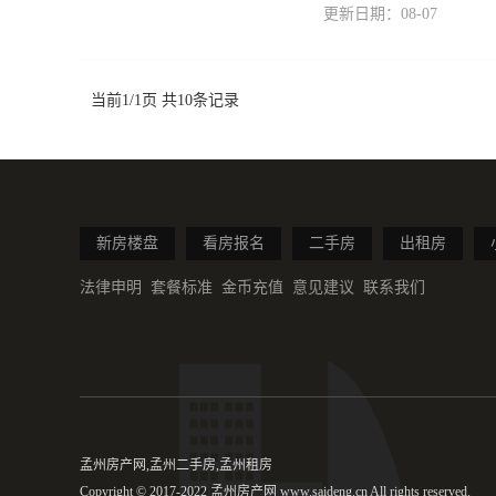
更新日期：08-07
当前1/1页 共10条记录
新房楼盘
看房报名
二手房
出租房
法律申明
套餐标准
金币充值
意见建议
联系我们
孟州房产网,孟州二手房,孟州租房
Copyright © 2017-2022 孟州房产网 www.saideng.cn All rights reserved.