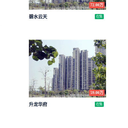
72.00万
碧水云天
在售
59.00万
升龙华府
在售