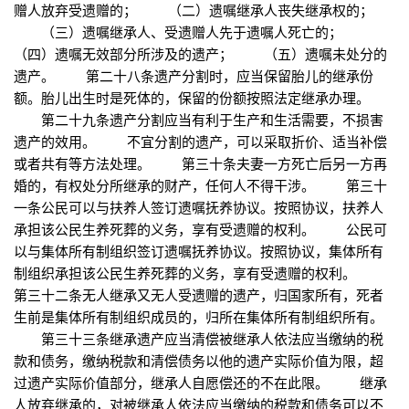
赠人放弃受遗赠的； （二）遗嘱继承人丧失继承权的；
（三）遗嘱继承人、受遗赠人先于遗嘱人死亡的；
（四）遗嘱无效部分所涉及的遗产； （五）遗嘱未处分的
遗产。 第二十八条遗产分割时，应当保留胎儿的继承份
额。胎儿出生时是死体的，保留的份额按照法定继承办理。
第二十九条遗产分割应当有利于生产和生活需要，不损害
遗产的效用。 不宜分割的遗产，可以采取折价、适当补偿
或者共有等方法处理。 第三十条夫妻一方死亡后另一方再
婚的，有权处分所继承的财产，任何人不得干涉。 第三十
一条公民可以与扶养人签订遗嘱抚养协议。按照协议，扶养人
承担该公民生养死葬的义务，享有受遗赠的权利。 公民可
以与集体所有制组织签订遗嘱抚养协议。按照协议，集体所有
制组织承担该公民生养死葬的义务，享有受遗赠的权利。
第三十二条无人继承又无人受遗赠的遗产，归国家所有，死者
生前是集体所有制组织成员的，归所在集体所有制组织所有。
第三十三条继承遗产应当清偿被继承人依法应当缴纳的税
款和债务，缴纳税款和清偿债务以他的遗产实际价值为限，超
过遗产实际价值部分，继承人自愿偿还的不在此限。 继承
人放弃继承的，对被继承人依法应当缴纳的税款和债务可以不