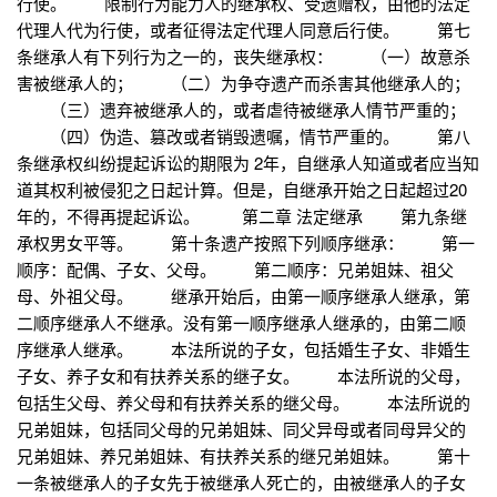
行使。 限制行为能力人的继承权、受遗赠权，由他的法定
代理人代为行使，或者征得法定代理人同意后行使。 第七
条继承人有下列行为之一的，丧失继承权： （一）故意杀
害被继承人的； （二）为争夺遗产而杀害其他继承人的；
（三）遗弃被继承人的，或者虐待被继承人情节严重的；
（四）伪造、篡改或者销毁遗嘱，情节严重的。 第八
条继承权纠纷提起诉讼的期限为 2年，自继承人知道或者应当知
道其权利被侵犯之日起计算。但是，自继承开始之日起超过20
年的，不得再提起诉讼。 第二章 法定继承 第九条继
承权男女平等。 第十条遗产按照下列顺序继承： 第一
顺序：配偶、子女、父母。 第二顺序：兄弟姐妹、祖父
母、外祖父母。 继承开始后，由第一顺序继承人继承，第
二顺序继承人不继承。没有第一顺序继承人继承的，由第二顺
序继承人继承。 本法所说的子女，包括婚生子女、非婚生
子女、养子女和有扶养关系的继子女。 本法所说的父母，
包括生父母、养父母和有扶养关系的继父母。 本法所说的
兄弟姐妹，包括同父母的兄弟姐妹、同父异母或者同母异父的
兄弟姐妹、养兄弟姐妹、有扶养关系的继兄弟姐妹。 第十
一条被继承人的子女先于被继承人死亡的，由被继承人的子女