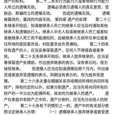
遗产的权利。 第二十二条无行为能力人或者限制行为能力
人所立的遗嘱无效。 遗嘱必须表示遗嘱人的真实意思，受
胁迫、欺骗所立的遗嘱无效。 伪造的遗嘱无效。 遗嘱
被篡改的，篡改的内容无效。 第四章 遗产的处理 第二十三
条继承开始后，知道被继承人死亡的继承人应当及时通知其他
继承人和遗嘱执行人。继承人中无人知道被继承人死亡或者知
道被继承人死亡而不能通知的，由被继承人生前所在单位或者
住所地的居民委员会、村民委员会负责通知。 第二十四条
存有遗产的人，应当妥善保管遗产，任何人不得侵吞或者争
抢。 第二十五条继承开始后，继承人放弃继承的，应当妥
善保管遗产处理前，作出放弃继承的表示。没有表示的，视为
接受继承。 受遗赠人应当在知道遗赠后两个月内，作出接
受或者放弃受遗赠的表示。到期没有表示的，现为放弃受遗
赠。 第二十六条夫妻在婚姻关系存续期间所得的共同所有
财产，除有约定的以外，如果分割遗产，应当先将共同所有的
财产的一半分出为配偶所有，其余的为继承人的遗产。 遗
产在家庭共有财产之中的，遗产分割时，应当先分出他人的财
产。 第二十七条有下列情形之一的，遗产中的有关部分按
照法定继承人办理： （一）遗嘱继承人放弃继承或者受遗