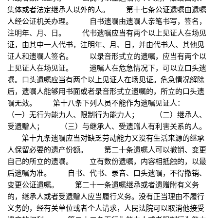
集体或者法定继承人以外的人。 第十七条公证遗嘱由遗嘱
人经公证机关办理。 自书遗嘱由遗嘱人亲笔书写，签名，
注明年、月、日。 代书遗嘱应当有两个以上见证人在场见
证，由其中一人代书，注明年、月、日，并由代书人、其他见
证人和遗嘱人签名。 以录音形式立的遗嘱，应当有两个以
上见证人在场见证。 遗嘱人在危急情况下，可以立口头遗
嘱。口头遗嘱应当有两个以上见证人在场见证。危急情况解除
后，遗嘱人能够用书面或者录音形式立遗嘱的，所立的口头遗
嘱无效。 第十八条下列人员不能作为遗嘱见证人：
（一）无行为能力人、限制行为能力人； （二）继承人、
受遗赠人； （三）与继承人、受遗赠人有利害关系的人。
第十九条遗嘱应当对缺乏劳动能力又没有生活来源的继承
人保留必要的遗产份额。 第二十条遗嘱人可以撤销、变更
自己的所立的遗嘱。 立有数份遗嘱，内容相抵触的，以最
后遗嘱为准。 自书、代书、录音、口头遗嘱，不得撤销、
变更公证遗嘱。 第二十一条遗嘱继承或者遗赠附有义务
的，继承人或者受遗赠人应当履行义务。没有正当理由不履行
义务的，经有关单位或者个人请求，人民法院可以取消他接受