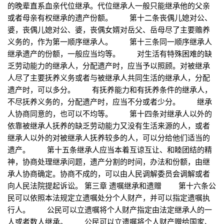
的晚辈直系血亲代位继承。代位继承人一般只能继承他的父亲
或者母亲有权继承的遗产份额。 第十二条丧偶儿媳对公、
婆，丧偶儿媳对公、婆，丧偶女婿对岳父、岳母尽了主要赡养
义务的，作为第一顺序继承人。 第十三条同一顺序继承人
继承遗产的份额，一般应当均等。 对生活有特殊困难的缺
乏劳动能力的继承人，分配遗产时，应当予以照顾。对被继承
人尽了主要抚养义务或者与被继承人共同生活的继承人，分配
遗产时，可以多分。 有抚养能力和有抚养条件的继承人，
不尽抚养义务的，分配遗产时，应当不分或者少分。 继承
人协商同意的，也可以不均等。 第十四条对继承人以外的
依靠被继承人抚养的缺乏劳动能力又没有生活来源的人，或者
继承人以外的对被继承人抚养较多的人，可以分给他们适当的
遗产。 第十五条继承人应当本着互谅互让、和睦团结的精
神，协商处理继承问题，遗产分割的时间，办法和份额，由继
承人协商确定。协商不成的，可以由人民调解委员会调解或者
向人民法院提起诉讼。 第三章 遗嘱继承和遗赠 第十六条公
民可以依照本法规定立遗嘱处分个人财产，并可以指定遗嘱执
行人。 公民可以立遗嘱将个人财产指定由法定继承人的一
人或者数人继承。 公民可以立遗嘱将个人财产赠给国家、